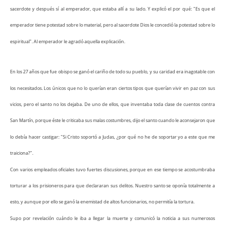
sacerdote y después sí al emperador, que estaba allí a su lado. Y explicó el por qué: "Es que el
emperador tiene potestad sobre lo material, pero al sacerdote Dios le concedió la potestad sobre lo
espiritual". Al emperador le agradó aquella explicación.
En los 27 años que fue obispo se ganó el cariño de todo su pueblo, y su caridad era inagotable con
los necesitados. Los únicos que no lo querían eran ciertos tipos que querían vivir en paz con sus
vicios, pero el santo no los dejaba. De uno de ellos, que inventaba toda clase de cuentos contra
San Martín, porque éste le criticaba sus malas costumbres, dijo el santo cuando le aconsejaron que
lo debía hacer castigar: "Si Cristo soportó a Judas, ¿por qué no he de soportar yo a este que me
traiciona?".
Con varios empleados oficiales tuvo fuertes discusiones, porque en ese tiempo se acostumbraba
torturar a los prisioneros para que declararan sus delitos. Nuestro santo se oponía totalmente a
esto, y aunque por ello se ganó la enemistad de altos funcionarios, no permitía la tortura.
Supo por revelación cuándo le iba a llegar la muerte y comunicó la noticia a sus numerosos