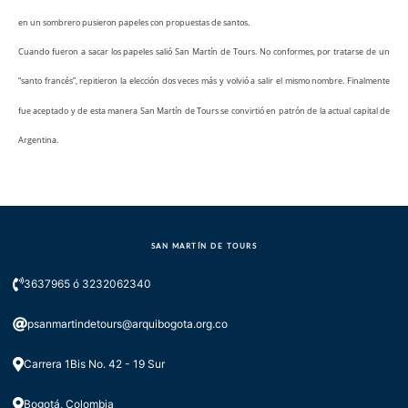
en un sombrero pusieron papeles con propuestas de santos.
Cuando fueron a sacar los papeles salió San Martín de Tours. No conformes, por tratarse de un
“santo francés”, repitieron la elección dos veces más y volvió a salir el mismo nombre. Finalmente
fue aceptado y de esta manera San Martín de Tours se convirtió en patrón de la actual capital de
Argentina.
SAN MARTÍN DE TOURS
3637965 ó 3232062340
psanmartindetours@arquibogota.org.co
Carrera 1Bis No. 42 - 19 Sur
Bogotá, Colombia