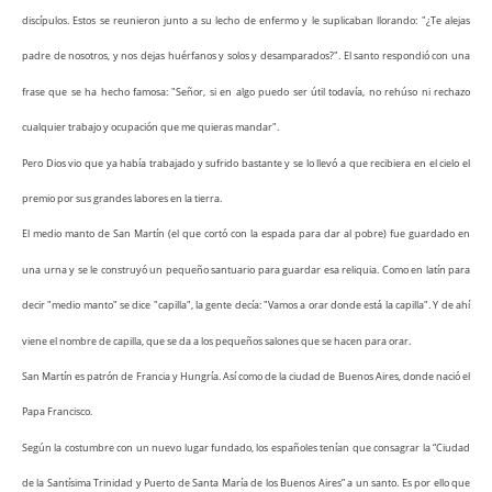
discípulos. Estos se reunieron junto a su lecho de enfermo y le suplicaban llorando: "¿Te alejas
padre de nosotros, y nos dejas huérfanos y solos y desamparados?". El santo respondió con una
frase que se ha hecho famosa: "Señor, si en algo puedo ser útil todavía, no rehúso ni rechazo
cualquier trabajo y ocupación que me quieras mandar".
Pero Dios vio que ya había trabajado y sufrido bastante y se lo llevó a que recibiera en el cielo el
premio por sus grandes labores en la tierra.
El medio manto de San Martín (el que cortó con la espada para dar al pobre) fue guardado en
una urna y se le construyó un pequeño santuario para guardar esa reliquia. Como en latín para
decir "medio manto" se dice "capilla", la gente decía: "Vamos a orar donde está la capilla". Y de ahí
viene el nombre de capilla, que se da a los pequeños salones que se hacen para orar.
San Martín es patrón de Francia y Hungría. Así como de la ciudad de Buenos Aires, donde nació el
Papa Francisco.
Según la costumbre con un nuevo lugar fundado, los españoles tenían que consagrar la “Ciudad
de la Santísima Trinidad y Puerto de Santa María de los Buenos Aires” a un santo. Es por ello que