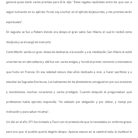
general quiso darle varios premios pero él le dijo: "Estos regalos repártelos entre los que van a
seguir luchando en tu ejército. Yo me voy a luchar en el ejército de Jesucristo, y mis premios serán
espirituales".
En seguida se fue a Poitiers donde era obispo el gran sabio San Hilario, el cual lo recibió como
discípulo y se encargó de instruirlo.
Como Martín sentía un gran deseo de dedicarse a la oración y a la meditación, San Hilario le cedió
unas tierras en sitio solitario y allá fue con varios amigos, y fundó el primer convento o monasterio
que hubo en Francia. En esa soledad estuvo diez años dedicado a orar, a hacer sacrificios y a
estudiar las Sagradas Escrituras. Los habitantes de los alrededores consiguieron por sus oraciones
y bendiciones, muchas curaciones y varios prodigios. Cuando después le preguntaban qué
profesiones había ejercido respondía: "fui soldado por obligación y por deber, y monje por
inclinación y para salvar mi alma".
Un día en el año 371 fue invitado a Tours con el pretexto de que lo necesitaba un enfermo grave,
pero era que el pueblo quería elegirlo obispo. Apenas estuvo en la catedral toda la multitud lo