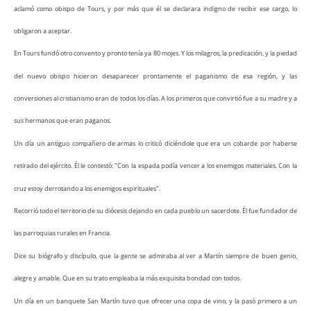
aclamó como obispo de Tours, y por más que él se declarara indigno de recibir ese cargo, lo
obligaron a aceptar.
En Tours fundó otro convento y pronto tenía ya 80 mojes. Y los milagros, la predicación, y la piedad
del nuevo obispo hicieron desaparecer prontamente el paganismo de esa región, y las
conversiones al cristianismo eran de todos los días. A los primeros que convirtió fue a su madre y a
sus hermanos que eran paganos.
Un día un antiguo compañero de armas lo criticó diciéndole que era un cobarde por haberse
retirado del ejército. Él le contestó: "Con la espada podía vencer a los enemigos materiales. Con la
cruz estoy derrotando a los enemigos espirituales".
Recorrió todo el territorio de su diócesis dejando en cada pueblo un sacerdote. Él fue fundador de
las parroquias rurales en Francia.
Dice su biógrafo y discípulo, que la gente se admiraba al ver a Martín siempre de buen genio,
alegre y amable. Que en su trato empleaba la más exquisita bondad con todos.
Un día en un banquete San Martín tuvo que ofrecer una copa de vino, y la pasó primero a un