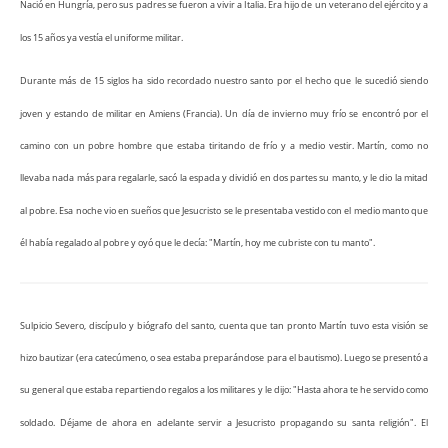
Nació en Hungría, pero sus padres se fueron a vivir a Italia. Era hijo de un veterano del ejército y a
los 15 años ya vestía el uniforme militar.
Durante más de 15 siglos ha sido recordado nuestro santo por el hecho que le sucedió siendo
joven y estando de militar en Amiens (Francia). Un día de invierno muy frío se encontró por el
camino con un pobre hombre que estaba tiritando de frío y a medio vestir. Martín, como no
llevaba nada más para regalarle, sacó la espada y dividió en dos partes su manto, y le dio la mitad
al pobre. Esa noche vio en sueños que Jesucristo se le presentaba vestido con el medio manto que
él había regalado al pobre y oyó que le decía: "Martín, hoy me cubriste con tu manto".
Sulpicio Severo, discípulo y biógrafo del santo, cuenta que tan pronto Martín tuvo esta visión se
hizo bautizar (era catecúmeno, o sea estaba preparándose para el bautismo). Luego se presentó a
su general que estaba repartiendo regalos a los militares y le dijo: "Hasta ahora te he servido como
soldado. Déjame de ahora en adelante servir a Jesucristo propagando su santa religión". El