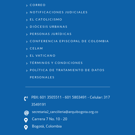
ENLACES
CORREO
NOTIFICACIONES JUDICIALES
EL CATOLICISMO
DIÓCESIS URBANAS
PERSONAS JURÍDICAS
CONFERENCIA EPISCOPAL DE COLOMBIA
CELAM
EL VATICANO
TÉRMINOS Y CONDICIONES
POLÍTICA DE TRATAMIENTO DE DATOS
PERSONALES
PBX: 601 3505511 - 601 5803491 - Celular: 317
3549191
secretaria2_cancilleria@arquibogota.org.co
Carrera 7 No. 10 - 20
Bogotá, Colombia