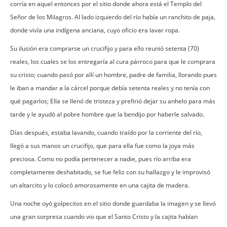
corría en aquel entonces por el sitio donde ahora está el Templo del
Señor de los Milagros. Al lado izquierdo del río había un ranchito de paja,
donde vivía una indígena anciana, cuyo oficio era lavar ropa.
Su ilusión era comprarse un crucifijo y para ello reunió setenta (70)
reales, los cuales se los entregaría al cura párroco para que le comprara
su cristo; cuando pasó por allí un hombre, padre de familia, llorando pues
le iban a mandar a la cárcel porque debía setenta reales y no tenía con
qué pagarlos; Ella se llenó de tristeza y prefirió dejar su anhelo para más
tarde y le ayudó al pobre hombre que la bendijo por haberle salvado.
Días después, estaba lavando, cuando traído por la corriente del río,
llegó a sus manos un crucifijo, que para ella fue como la joya más
preciosa. Como no podía pertenecer a nadie, pues río arriba era
completamente deshabitado, se fue feliz con su hallazgo y le improvisó
un altarcito y lo colocó amorosamente en una cajita de madera.
Una noche oyó golpecitos en el sitio donde guardaba la imagen y se llevó
una gran sorpresa cuando vio que el Santo Cristo y la cajita habían