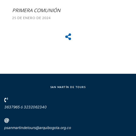
PRIMERA COMUNIÓN
25 DE ENERO DE 2024
SAN MARTÍN DE TOURS
3637965 ó 3232062340
psanmartindetours@arquibogota.org.co