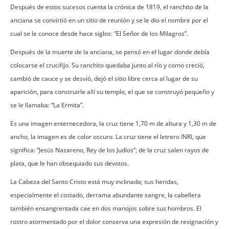
Después de estos sucesos cuenta la crónica de 1819, el ranchito de la
anciana se convirtió en un sitio de reunión y se le dio el nombre por el
cual se le conoce desde hace siglos: “El Señor de los Milagros”.
Después de la muerte de la anciana, se pensó en el lugar donde debía
colocarse el crucifijo. Su ranchito quedaba junto al río y como creció,
cambió de cauce y se desvió, dejó el sitio libre cerca al lugar de su
aparición, para construirle allí su templo, el que se construyó pequeño y
se le llamaba: “La Ermita”.
Es una imagen enternecedora, la cruz tiene 1,70 m de altura y 1,30 m de
ancho, la imagen es de color oscuro. La cruz tiene el letrero INRI, que
significa: “Jesús Nazareno, Rey de los Judíos”; de la cruz salen rayos de
plata, que le han obsequiado sus devotos.
La Cabeza del Santo Cristo está muy inclinada; sus heridas,
especialmente el costado, derrama abundante sangre, la cabellera
también ensangrentada cae en dos manojos sobre sus hombros. El
rostro atormentado por el dolor conserva una expresión de resignación y