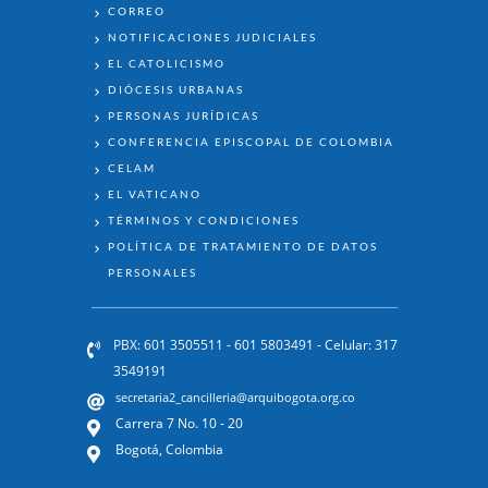
ENLACES
CORREO
NOTIFICACIONES JUDICIALES
EL CATOLICISMO
DIÓCESIS URBANAS
PERSONAS JURÍDICAS
CONFERENCIA EPISCOPAL DE COLOMBIA
CELAM
EL VATICANO
TÉRMINOS Y CONDICIONES
POLÍTICA DE TRATAMIENTO DE DATOS
PERSONALES
PBX: 601 3505511 - 601 5803491 - Celular: 317
3549191
secretaria2_cancilleria@arquibogota.org.co
Carrera 7 No. 10 - 20
Bogotá, Colombia