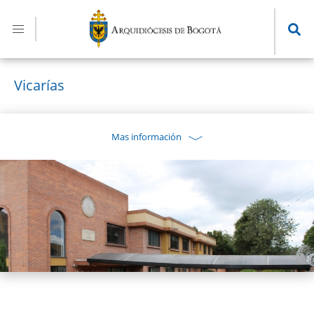
Pasar
al
contenido
principal
Vicarías
Mas información