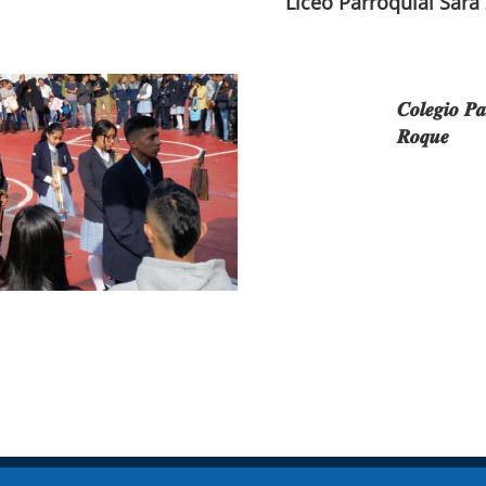
Liceo Parroquial Sara
𝑪𝒐𝒍𝒆𝒈𝒊𝒐 𝑷𝒂
𝑹𝒐𝒒𝒖𝒆