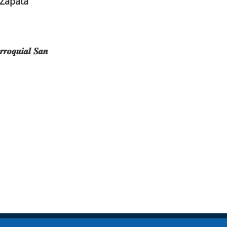
 Zapata
𝒓𝒓𝒐𝒒𝒖𝒊𝒂𝒍 𝑺𝒂𝒏