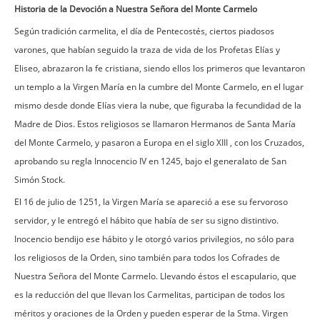
Historia de la Devoción a Nuestra Señora del Monte Carmelo
Según tradición carmelita, el día de Pentecostés, ciertos piadosos
varones, que habían seguido la traza de vida de los Profetas Elías y
Eliseo, abrazaron la fe cristiana, siendo ellos los primeros que levantaron
un templo a la Virgen María en la cumbre del Monte Carmelo, en el lugar
mismo desde donde Elías viera la nube, que figuraba la fecundidad de la
Madre de Dios. Estos religiosos se llamaron Hermanos de Santa María
del Monte Carmelo, y pasaron a Europa en el siglo XIII , con los Cruzados,
aprobando su regla Innocencio IV en 1245, bajo el generalato de San
Simón Stock.
El 16 de julio de 1251, la Virgen María se apareció a ese su fervoroso
servidor, y le entregó el hábito que había de ser su signo distintivo.
Inocencio bendijo ese hábito y le otorgó varios privilegios, no sólo para
los religiosos de la Orden, sino también para todos los Cofrades de
Nuestra Señora del Monte Carmelo. Llevando éstos el escapulario, que
es la reducción del que llevan los Carmelitas, participan de todos los
méritos y oraciones de la Orden y pueden esperar de la Stma. Virgen