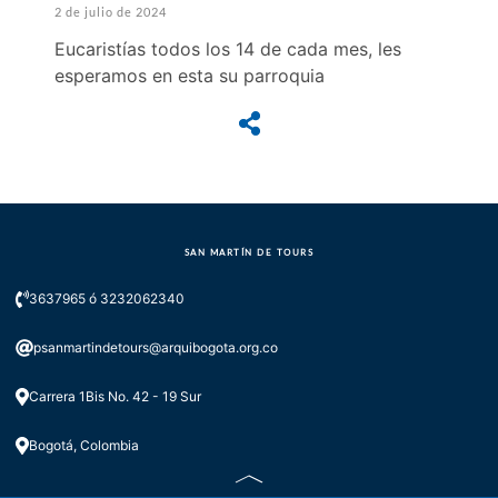
2 de julio de 2024
Eucaristías todos los 14 de cada mes, les
esperamos en esta su parroquia
SAN MARTÍN DE TOURS
3637965 ó 3232062340
psanmartindetours@arquibogota.org.co
Carrera 1Bis No. 42 - 19 Sur
Bogotá, Colombia